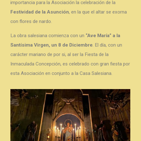
importancia para la Asociación la celebración de la
Festividad de la Asunción
, en la que el altar se exorna
con flores de nardo.
La obra salesiana comienza con un
“Ave María” a la
Santísima Virgen, un 8 de Diciembre
. El día, con un
carácter mariano de por si, al ser la Fiesta de la
Inmaculada Concepción, es celebrado con gran fiesta por
esta Asociación en conjunto a la Casa Salesiana.